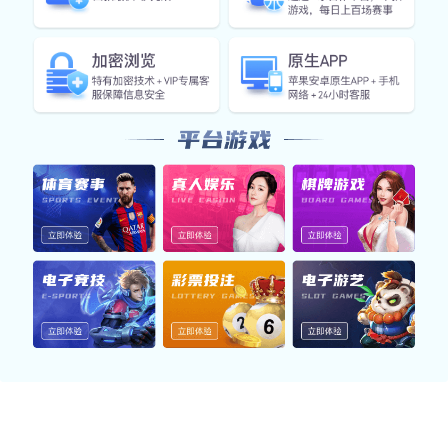
经过深思熟虑，田中碧意识到，上届世界杯带来的教
训是宝贵而深刻的。他表示，这段经历让他更加明白
了什么是真正的重要：不仅仅是赢得比赛，更是在每
一次挑战中不断成长和进步。这种认知为他接下来的
训练和比赛注入了更多动力。
2、新目标与个人承诺
随着新一届世界杯的临近，田中碧开始认真思考自己
的目标。他清楚地知道，仅仅止步于过去是不够的，
他希望能带领日本队走得更远。为了实现这个目标，
他制定了自己的训练计划，并投入更多时间进行体能
和技战术方面的提升。
除了自身的发展外，田中碧也明确表示要加强与其他