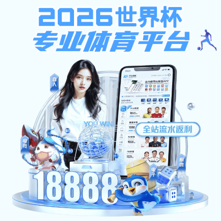
立即注册
关于欧宝app官网入口
欧宝app官网入口是专注于体育赛事直播与互动体验的创新平
台，致力于为全球用户带来高速、安全与多样化的观赛服务体
验，覆盖多语种、多终端、多场景。