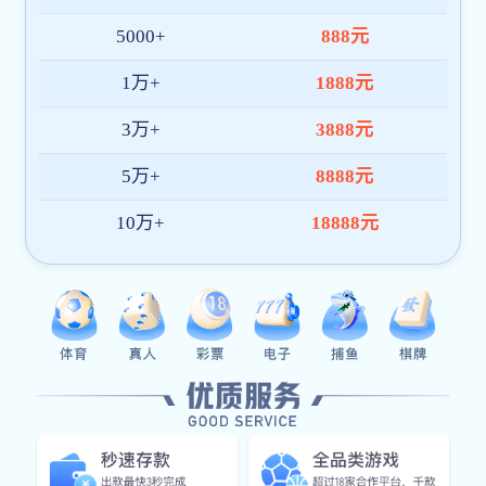
智能风控体系
依托欧宝app官网入口平台的AI识别与行为建模系统，实现安全
从响应向主动识别演进。