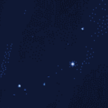
进卡斯特罗，但博洛尼亚方面并非完全愿意放人。首先，俱乐部
为这名前锋是队伍不可或缺的一部分。在最近几个赛季中，卡斯
线上的核心之一。
考虑，博洛尼亚也希望能够获得合理的转会费，以补充球队其他
员，就需要开出一个令博洛尼亚满意的报价。此外，转会市场的
比如其他俱乐部是否会介入争夺，这些因素都可能影响最终结果
过程中，博洛尼亚还需要寻找合适的人选来替代卡斯特罗。如果
于留住这位实力派前锋。因此，在整个转会上，各方利益平衡显
约谈判问题
一件引起关注的是关于莱奥续约的问题。目前，双方就合同条款
重要。首先，在薪资待遇上，莱奥希望获得更高工资以匹配他的
进行其他必要引援。