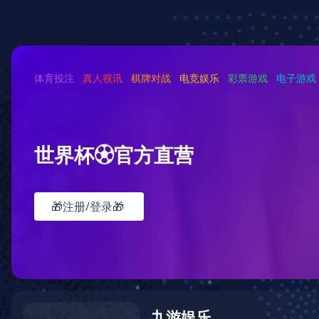
欧宝app官网入口
带您
事
专业平台，数据精准，
高清直播
覆盖热
聚焦足球、篮球、电竞等赛事，
每日内
极速访问
下载APP