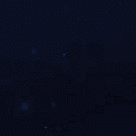
App下载
关于我们
隐私政策
服务协议
网站地图