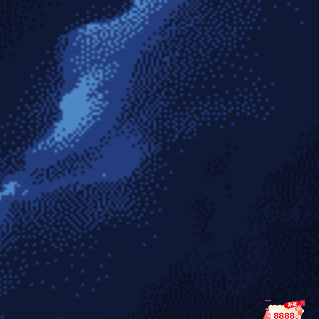
俱乐部则倾向于给予较
约计划屡屡推迟。
往往会干扰运动员专注
部可乘之机，有可能趁
上影响到尤文图斯未来
如果无法如愿，则意味
，会直接打击士气，同
政管理之间找到平衡，